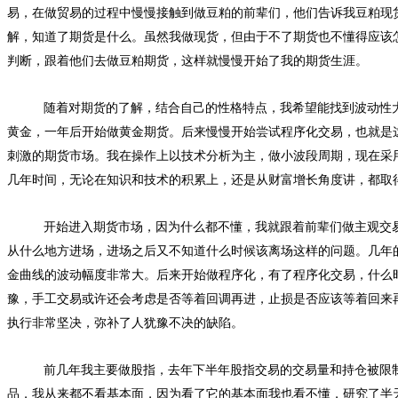
易，在做贸易的过程中慢慢接触到做豆粕的前辈们，他们告诉我豆粕现
解，知道了期货是什么。虽然我做现货，但由于不了期货也不懂得应该
判断，跟着他们去做豆粕期货，这样就慢慢开始了我的期货生涯。
随着对期货的了解，结合自己的性格特点，我希望能找到波动性大一
黄金，一年后开始做黄金期货。后来慢慢开始尝试程序化交易，也就是
刺激的期货市场。我在操作上以技术分析为主，做小波段周期，现在采
几年时间，无论在知识和技术的积累上，还是从财富增长角度讲，都取
开始进入期货市场，因为什么都不懂，我就跟着前辈们做主观交
从什么地方进场，进场之后又不知道什么时候该离场这样的问题。几年
金曲线的波动幅度非常大。后来开始做程序化，有了程序化交易，什么
豫，手工交易或许还会考虑是否等着回调再进，止损是否应该等着回来
执行非常坚决，弥补了人犹豫不决的缺陷。
前几年我主要做股指，去年下半年股指交易的交易量和持仓被限
品，我从来都不看基本面，因为看了它的基本面我也看不懂，研究了半