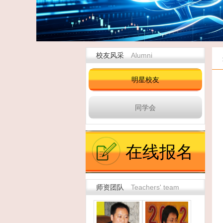
校友风采
Alumni
明星校友
同学会
在线报名
师资团队
Teachers' team