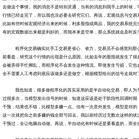
去做这个事情。我的消息不是特别灵通，当有的消息到我手上的时候，
行情已经走完了，所以我也没必要去研究它们。再说，宏观信息与交易
比如有些时候宏观经济出来的时候，利多股指或商品，我的交易系统完
有的宏观数据出来都是利好的，而我本来是空单，那么系统就会及时反
程序化交易确实比手工交易更省心、省力，交易员不会感觉到那
前看盘，研究这个行情的出现是什么原因。比如去年的股指就发生了很
会被弄得手忙脚乱，而程序化不会发生这种情况。即使发生亏损，它也
全不需要人工考虑到底应该做多还是做空，根据模型给出的信号走就对
我也知道，很多做程序化的其实采用的是半自动化交易，即人为
过很多次，当模型发出信号的时候，知道这应该是处于阶段性回调时期
干预，结果也不错，比模型多赚一点。但有一次意外发生，模型是对的
这一次就把你之前多赚的钱全部亏回去。我以前经历过无数次这样的状
干预过，全让电脑自动做。再说，半自动化有时候还是要看盘的，而全