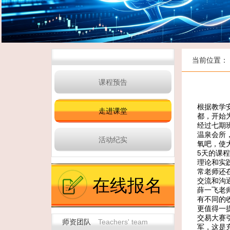
当前位置：
课程预告
根据教学
走进课堂
都，开始
经过七期
温泉会所
活动纪实
氧吧，使
5天的课
理论和实
常老师还
在线报名
交流和沟
薛一飞老
有不同的
更值得一
交易大赛
师资团队
Teachers' team
军，这是